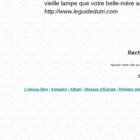
vieille lampe que votre belle-mère a
http://www.leguidedutri.com
Ajouter votre site ou
L'oiseau libre
|
Annuaire
|
Album
|
Oiseaux d'Europe
|
Refuges po